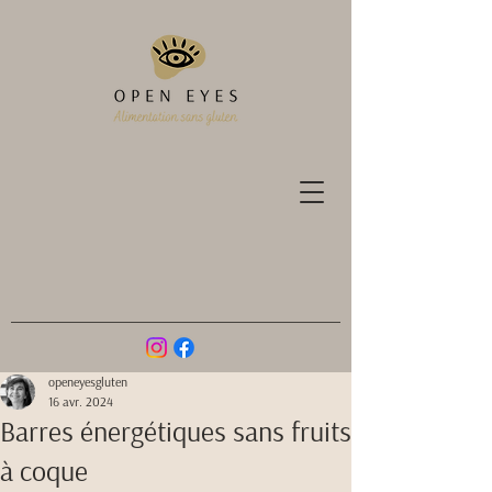
openeyesgluten
16 avr. 2024
Barres énergétiques sans fruits
à coque