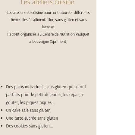
Les ateliers cuisine
Les ateliers de cuisine pourront aborder différents
thèmes liés à l’alimentation sans gluten et sans
lactose.
Ils sont organisés au Centre de Nutrition Pauquet
à Louveigné (Sprimont)
Exemple d’atelier :
Durant cet atelier culinaire de 2
h30 à
3h00, nous concocterons :
Des pains individuels sans gluten qui seront
parfaits pour le petit déjeuner, les repas, le
goûter, les piques niques …
Un cake salé sans gluten
Une tarte sucrée sans glute
n
Des cookies sans gluten...