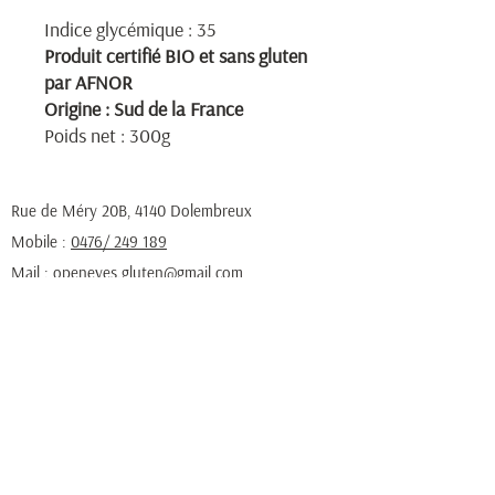
Indice glycémique : 35
Produit certifié BIO et sans gluten
par AFNOR
Origine : Sud de la France
Poids net : 300g
Rue de Méry 20B, 4140 Dolembreux
Mobile :
0476/ 249 189
Mail :
openeyes.gluten@gmail.com
N° de TVA : BE
0788 875 066
Newsletter
S'inscrire